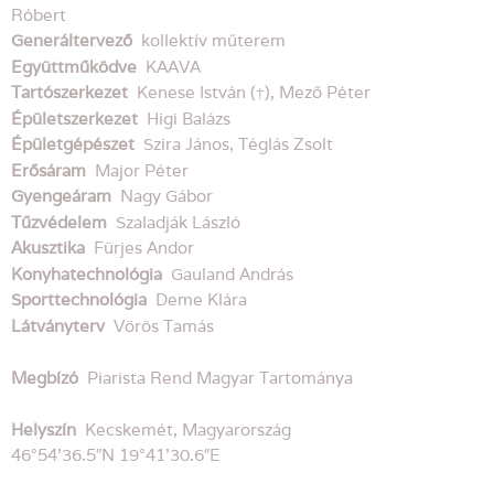
Róbert
Generáltervező
kollektív műterem
Együttműködve
KAAVA
Tartószerkezet
Kenese István (†), Mező Péter
Épületszerkezet
Higi Balázs
Épületgépészet
Szira János, Téglás Zsolt
Erősáram
Major Péter
Gyengeáram
Nagy Gábor
Tűzvédelem
Szaladják László
Akusztika
Fürjes Andor
Konyhatechnológia
Gauland András
Sporttechnológia
Deme Klára
Látványterv
Vörös Tamás
Megbízó
Piarista Rend Magyar Tartománya
Helyszín
Kecskemét, Magyarország
46°54’36.5″N 19°41’30.6″E