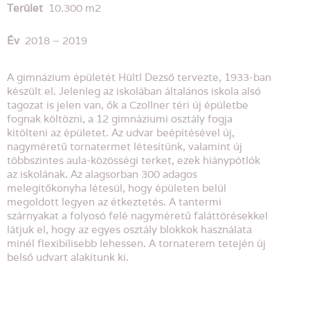
Terület
10.300 m2
Év
2018 – 2019
A gimnázium épületét Hültl Dezső tervezte, 1933-ban
készült el. Jelenleg az iskolában általános iskola alsó
tagozat is jelen van, ők a Czollner téri új épületbe
fognak költözni, a 12 gimnáziumi osztály fogja
kitölteni az épületet. Az udvar beépítésével új,
nagyméretű tornatermet létesítünk, valamint új
többszintes aula-közösségi terket, ezek hiánypótlók
az iskolának. Az alagsorban 300 adagos
melegítőkonyha létesül, hogy épületen belül
megoldott legyen az étkeztetés. A tantermi
szárnyakat a folyosó felé nagyméretű faláttörésekkel
látjuk el, hogy az egyes osztály blokkok használata
minél flexibilisebb lehessen. A tornaterem tetején új
belső udvart alakítunk ki.