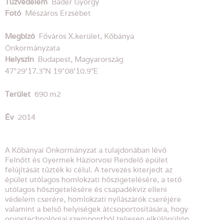
Tűzvédelem
Báder György
Fotó
Mészáros Erzsébet
Megbízó
Főváros X.kerület, Kőbánya
Önkormányzata
Helyszín
Budapest, Magyarország
47°29’17.3″N 19°08’10.9″E
Terület
690 m2
Év
2014
A Kőbányai Önkormányzat a tulajdonában lévő
Felnőtt és Gyermek Háziorvosi Rendelő épület
felújítását tűzték ki célul. A tervezés kiterjedt az
épület utólagos homlokzati hőszigetelésére, a tető
utólagos hőszigetelésére és csapadékvíz elleni
védelem cserére, homlokzati nyílászárók cseréjére
valamint a belső helyiségek átcsoportosítására, hogy
orvostechnológiai szempontból teljesen elkülönüljön