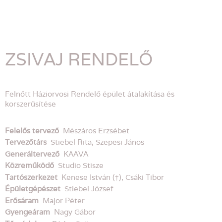
ZSIVAJ RENDELŐ
Felnőtt Háziorvosi Rendelő épület átalakítása és
korszerűsítése
Felelős tervező
Mészáros Erzsébet
Tervezőtárs
Stiebel Rita, Szepesi János
Generáltervező
KAAVA
Közreműködő
Studio Stisze
Tartószerkezet
Kenese István (†), Csáki Tibor
Épületgépészet
Stiebel József
Erősáram
Major Péter
Gyengeáram
Nagy Gábor