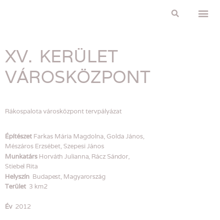
Adatvédelmi 
XV. KERÜLET
VÁROSKÖZPONT
Rákospalota városközpont tervpályázat
Építészet
Farkas Mária Magdolna, Golda János,
Mészáros Erzsébet, Szepesi János
Munkatárs
Horváth Julianna, Rácz Sándor,
Stiebel Rita
Helyszín
Budapest, Magyarország
Terület
3 km2
Év
2012