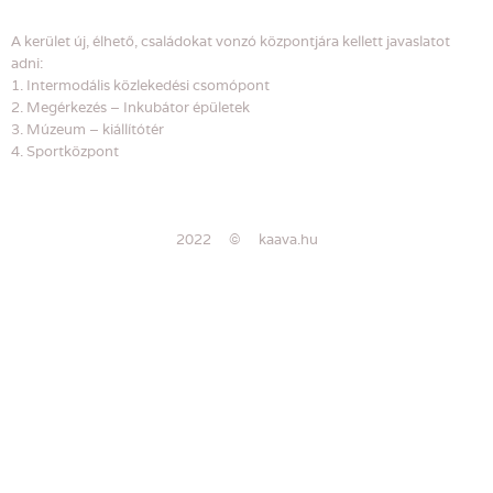
A kerület új, élhető, családokat vonzó központjára kellett javaslatot
adni:
1. Intermodális közlekedési csomópont
2. Megérkezés – Inkubátor épületek
3. Múzeum – kiállítótér
4. Sportközpont
2022 © kaava.hu