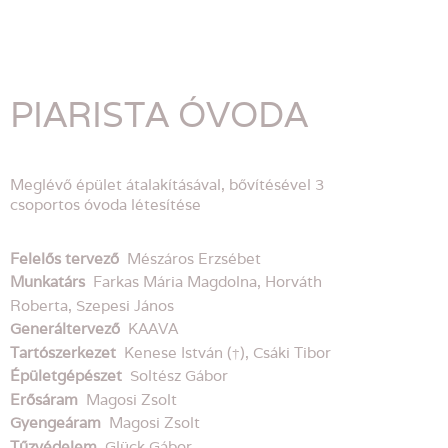
PIARISTA ÓVODA
Meglévő épület átalakításával, bővítésével 3
csoportos óvoda létesítése
Felelős tervező
Mészáros Erzsébet
Munkatárs
Farkas Mária Magdolna, Horváth
Roberta, Szepesi János
Generáltervező
KAAVA
Tartószerkezet
Kenese István (†), Csáki Tibor
Épületgépészet
Soltész Gábor
Erősáram
Magosi Zsolt
Gyengeáram
Magosi Zsolt
Tűzvédelem
Glück Gábor