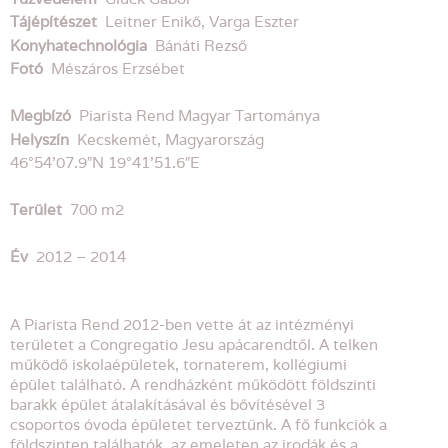
Tájépítészet
Leitner Enikő, Varga Eszter
Konyhatechnológia
Bánáti Rezső
Fotó
Mészáros Erzsébet
Megbízó
Piarista Rend Magyar Tartománya
Helyszín
Kecskemét, Magyarország
46°54’07.9″N 19°41’51.6″E
Terület
700 m2
Év
2012 – 2014
A Piarista Rend 2012-ben vette át az intézményi
területet a Congregatio Jesu apácarendtől. A telken
működő iskolaépületek, tornaterem, kollégiumi
épület található. A rendházként működött földszinti
barakk épület átalakításával és bővítésével 3
csoportos óvoda épületet terveztünk. A fő funkciók a
földszinten találhatók, az emeleten az irodák és a