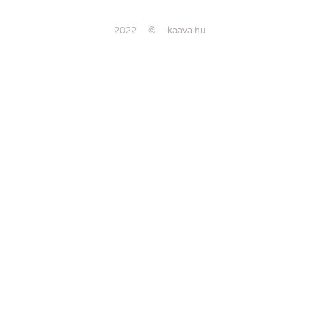
2022 © kaava.hu