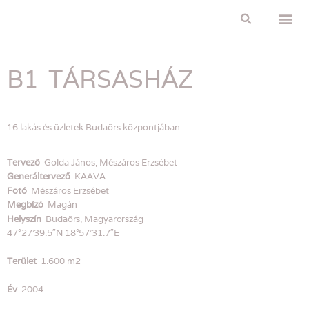
Adatvédelmi 
B1 TÁRSASHÁZ
16 lakás és üzletek Budaörs központjában
Tervező
Golda János,
Mészáros Erzsébet
Generáltervező
KAAVA
Fotó
Mészáros Erzsébet
Megbízó
Magán
Helyszín
Budaörs, Magyarország
47°27’39.5″N 18°57’31.7″E
Terület
1.600 m2
Év
2004