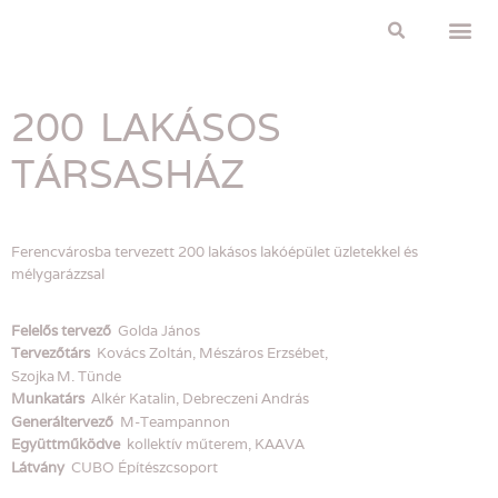
Adatvédelmi 
200 LAKÁSOS
TÁRSASHÁZ
Ferencvárosba tervezett 200 lakásos lakóépület üzletekkel és
mélygarázzsal
Felelős tervező
Golda János
Tervezőtárs
Kovács Zoltán, Mészáros Erzsébet,
Szojka M. Tünde
Munkatárs
Alkér Katalin, Debreczeni András
Generáltervező
M-Teampannon
Együttműködve
kollektív műterem, KAAVA
Látvány
CUBO Építészcsoport