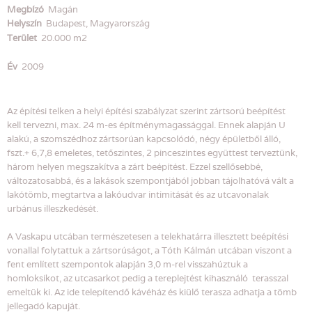
Megbízó
Magán
Helyszín
Budapest, Magyarország
Terület
20.000 m2
Év
2009
Az építési telken a helyi építési szabályzat szerint zártsorú beépítést
kell tervezni, max. 24 m-es építménymagassággal. Ennek alapján U
alakú, a szomszédhoz zártsorúan kapcsolódó, négy épületből álló,
fszt.+ 6,7,8 emeletes, tetőszintes, 2 pinceszintes együttest terveztünk,
három helyen megszakítva a zárt beépítést. Ezzel szellősebbé,
változatosabbá, és a lakások szempontjából jobban tájolhatóvá vált a
lakótömb, megtartva a lakóudvar intimitását és az utcavonalak
urbánus illeszkedését.
A Vaskapu utcában természetesen a telekhatárra illesztett beépítési
vonallal folytattuk a zártsorúságot, a Tóth Kálmán utcában viszont a
fent említett szempontok alapján 3,0 m-rel visszahúztuk a
homloksíkot, az utcasarkot pedig a tereplejtést kihasználó terasszal
emeltük ki. Az ide telepítendő kávéház és kiülő terasza adhatja a tömb
jellegadó kapuját.